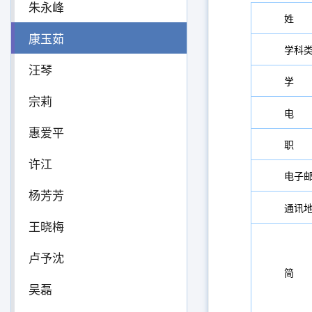
朱永峰
姓 
康玉茹
学科
汪琴
学 
宗莉
电 
惠爱平
职 
许江
电子
杨芳芳
通讯
王晓梅
卢予沈
简 
吴磊