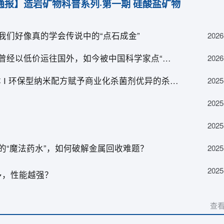
通报】造岩矿物科普系列·第一期 硅酸盐矿物
024土壤科学与植物营养及肥料创新发展交流研讨会
我们好像真的学会传说中的“点石成金”
2026
于组织召开2024中国非金属矿工业大会的通知 （第一轮
【科学大院】这种矿物曾经以低价运往国外，如今被中国科学家点“土”成金
2026
纳米农药-天然纳米载体 I 环保型纳米配方赋予商业化杀菌剂优异的杀虫活性
2025
2025
2025
的“魔法药水”，如何破解金属回收难题？
2025
2025
多，性能越强？
查看