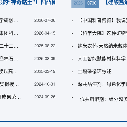
眼的“神奇黏土”！凹凸棒石，解锁高效安全止血新技能
【硅酸盐
2026
0730
4 年开放课题项目指南
2
【暨南大学化学与材料学院】聚焦矿物新材料，共促产学研融合∣2026第二届埃洛石研究与应用研讨会顺利召开
【中国科普博览】我说
2026-07-06
2022年甘肃省黏土矿物应用研究重点实验室开放课题申请指南
关
【滨河九粮液】强科技｜中国科学院兰州化物所与滨河集团科研合作项目取得阶段性成果
2026-04-15
2016年甘肃省黏土矿物应用研究重点实验室开放课题申请指南
【粉体技术网】第五届矿物材料学术与技术交流会暨第二十三届非金属矿加工利用技术交流会在甘肃张掖成功举办
2025-08-22
【甘肃科技报】汇“智”陇原 点“石”成金 第十七届中国凹凸棒石（张掖）高层论坛召开
人工智能赋能材料科学
2025-08-09
【新甘肃·甘肃日报】新突破 新动能 新格局——我省持续以高水平科技创新引领经济社会高质量发展
土壤磷循环综述
2025-03-19
【中国非金属矿工业协会】2024年度非金属矿科学技术奖拟授奖项目公示
深共晶溶剂：绿色化学
2024-10-31
【中国科学院兰州化学物理研究所】兰州化物所4项科研成果荣获2023年度甘肃省科学技术奖励
2024-09-26
低共熔溶剂：组分越