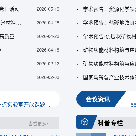
党日活动
学术预告：资源化学视
2026-05-13
资源能源中心/甘肃省黏土矿物重点实验室与陕西中科纳米材料股份有限公司座谈交流
学术预告：盐碱地改良
2026-04-28
题拟立项公示的通知
兰州化物所与甘肃药业集团项目合作签约暨甘肃中药材高质量发展座谈会
学术预告-仿层状矿物
2026-04-23
题拟立项公示的通知
）
矿物功能材料构筑与应
2026-04-18
矿物功能材料构筑与应
2026-02-12
4 年开放课题项目指南
2
国家马铃薯产业技术体
2026-02-03
2022年甘肃省黏土矿物应用研究重点实验室开放课题申请指南
关
会议资讯
2016年甘肃省黏土矿物应用研究重点实验室开放课题申请指南
题拟立项公示的通知
科普专栏
查看更多>
题拟立项公示的通知