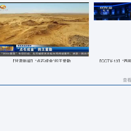
成金”的王爱勤
【CCTV-13】“西部之光”实施20年，助力人
查看