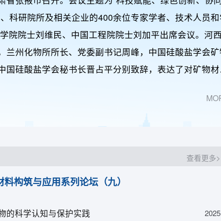
校、科研院所及相关企业的400余位专家学者、技术人员和
科学院院士刘维民、中国工程院院士刘加平出席会议。河
，兰州化物所所长、党委副书记周峰，中国硅酸盐学会矿
中国硅酸盐学会秘书长晋占平分别致辞，表达了对矿物材
效高值利用相关领域交叉融合与协同共赢的殷切期望和良
MO
委员会主任王爱勤研究员主持。
查看更多>
材料构筑与应用系列论坛（九）
物的科学认知与保护实践
2025