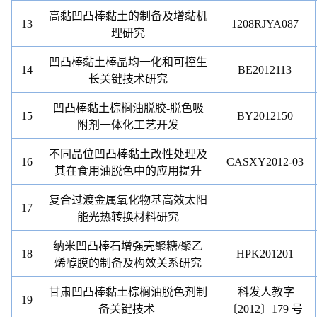
高黏凹凸棒黏土的制备及增黏机
13
1208RJYA087
理研究
凹凸棒黏土棒晶均一化和可控生
14
BE2012113
长关键技术研究
凹凸棒黏土棕榈油脱胶
-
脱色吸
15
BY2012150
附剂一体化工艺开发
不同品位凹凸棒黏土改性处理及
16
CASXY2012-03
其在食用油脱色中的应用提升
复合过渡金属氧化物基高效太阳
17
能光热转换材料研究
纳米凹凸棒石增强壳聚糖
/
聚乙
18
HPK201201
烯醇膜的制备及构效关系研究
甘肃凹凸棒黏土棕榈油脱色剂制
科发人教字
19
备关键技术
〔
2012
〕
179
号