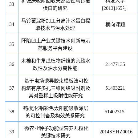
扩张床吸附回收天然活性马铃薯
科发人字
33
蛋白的研究
[2013]165
号
马铃薯淀粉加工分离汁水蛋白提
34
横向课题
取技术与污水处理
盱眙凹土产业关键技术创新与示
35
范服务平台建设
木棉和牛角瓜植物纤维的亲疏水
36
21477135
改性及油水分离性能
基于电场诱导胶束模板法可控
37
51403221
构筑有序多孔三维网络吸附剂及
其对重稀土吸附性能研究
钨
/
氮化铝彩色太阳能吸收涂层
38
51402315
的可控制备及构效关系研究
微农业种子功能型营养丸粒化
39
2014SYHZ0016
关键技术研究