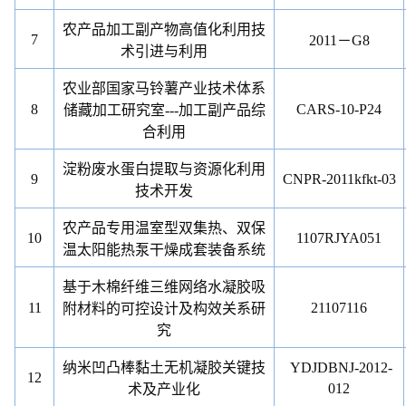
农产品加工副产物高值化利用技
7
2011
－
G8
术引进与利用
农业部国家马铃薯产业技术体系
8
CARS-10-P24
储藏加工研究室
---
加工副产品综
合利用
淀粉废水蛋白提取与资源化利用
9
CNPR-2011kfkt-03
技术开发
农产品专用温室型双集热、双保
10
1107RJYA051
温太阳能热泵干燥成套装备系统
基于木棉纤维三维网络水凝胶吸
11
21107116
附材料的可控设计及构效关系研
究
纳米凹凸棒黏土无机凝胶关键技
YDJDBNJ-2012-
12
012
术及产业化