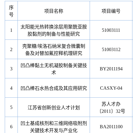
序
项目名称
项目编号
号
太阳能光热转换涂层用聚酰亚胺
1
51003111
胶黏剂的制备与性能研究
壳聚糖
/
埃洛石纳米复合微囊制
2
51003112
备及对替加氟控释机理研究
凹凸棒黏土无机凝胶制备关键技
3
BY2011194
术
4
CASXY-04
凹凸棒石水热合成及其应用研究
苏人才办
5
江苏省创新创业人才计划
〔
2011
〕
32
号
凹土基成核剂和三维网络吸附剂
6
BA2011100
关键技术开发与产业化