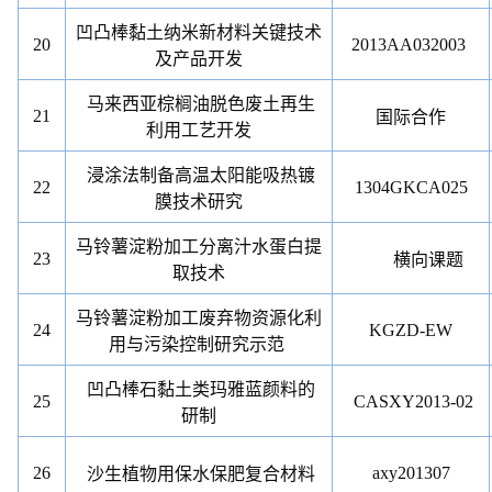
凹凸棒黏土纳米新材料关键技术
20
2013AA032003
及产品开发
马来西亚棕榈油脱色废土再生
21
国际合作
利用工艺开发
浸涂法制备高温太阳能吸热镀
22
1304GKCA025
膜技术研究
马铃薯淀粉加工分离汁水蛋白提
23
横向课题
取技术
马铃薯淀粉加工废弃物资源化利
24
KGZD-EW
用与污染控制研究示范
凹凸棒石黏土类玛雅蓝颜料的
25
CASXY2013-02
研制
26
axy201307
沙生植物用保水保肥复合材料