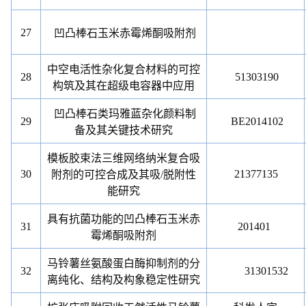
27
凹凸棒石玉米赤霉烯酮吸附剂
中空电活性杂化复合材料的可控
28
51303190
构筑及其在超级电容器中应用
凹凸棒石类玛雅蓝杂化颜料制
29
BE2014102
备及其关键技术研究
模板胶束法三维网络纳米复合吸
30
21377135
附剂的可控合成及其吸
/
脱附性
能研究
具有抗菌功能的凹凸棒石玉米赤
31
201401
霉烯酮吸附剂
马铃薯丝氨酸蛋白酶抑制剂的分
32
31301532
离纯化、结构及构象稳定性研究