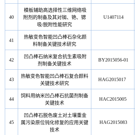
模板辅助高选择性三维网络吸
40
U1407114
附剂的制备及其对铷、铯、锶
吸
/
脱附性能研究
热敏变色智能凹凸棒石杂化颜
41
料制备关键技术研究
凹凸棒石纳米复合抗生素吸附
42
BY2015056-01
剂制备关键技术
热敏变色智能凹凸棒石复合颜料
43
HAG2015017
关键技术研究
饲料用纳米凹凸棒石抗菌剂制备
44
HAC2015005
关键技术
凹凸棒石脱色废土对土壤重金
45
HAG2015083
属污染原位钝化修复的应用关键
技术