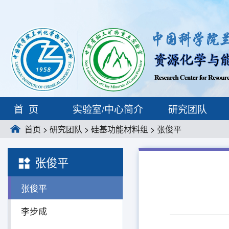
首页
实验室/中心简介
研究团队
首页
>
研究团队
>
硅基功能材料组
>
张俊平
张俊平
张俊平
李步成