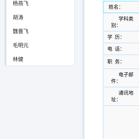
杨燕飞
姓
名：
胡涛
学科类
别：
魏晋飞
学
历：
毛明元
电
话：
林健
职
务：
电子邮
件：
通讯地
址：