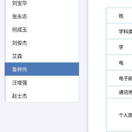
刘宝华
张永志
姓 
何成玉
学科
刘俊杰
学 
艾森
电 
鲁种伟
电子
汪增强
通讯
赵士杰
个人