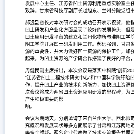
发展中心主任、江苏省凹土资源利用重点实验室主
致辞。甘肃省科技厅副厅长赵旭东、兰州分院党组
郝远副省长对本次研讨会的成功召开表示祝贺，他
凹土研发和产业化方面呈现了较好的发展势头，但
凹土应用研发平台的建立和兰州化物所与淮阴工学
阴工学院开展凹土研发利用工作。郝远强调，甘肃
源的重要性，并大力做好凹土资源的保护工作，加
起来，为凹土资源的产学研合作搭建了良好的平台
周健民副主席指出，本次会议是落实中科院“创新2
“江苏省凹土工程技术研究中心”和“中国科学院盱
作，提升凹土产业的技术创新能力，加快凹土资源
次会议将成为两省凹土资源应用研发的里程碑，为
产生积极重要的影
会议为期两天，分别邀请了来自兰州大学、西北师
究概况和发展现状等多方面展示了甘肃和江苏两地
等多个领域。两名企业代表做了技术交流报告并展