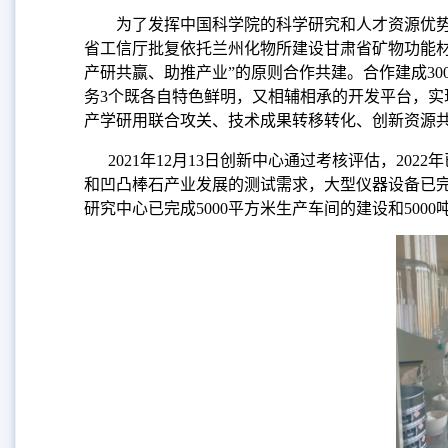
为了发挥中国科学院的科学研究和人才资源优
省工信厅批复依托兰州化物所建设甘肃省矿物功能
产研共赢、助推产业
”
的原则合作共建。合作建成
30
务
3
个既各自特色鲜明，又相辅相承的开发平台，实
产学研用联合攻关、技术成果转移转化、创新资源
2021
年
12
月
13
日创新中心通过考核评估，
2022
年
和凹凸棒石产业发展的测试需求，大型仪器设备已
研究中心已完成
5000
平方米生产车间的建设和
5000